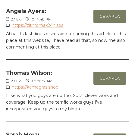
Angela Ayers:
CEVAPLA
27
Eki
10:14:48 PM
https://zithromax24h.sbs
Ahaa, its fastidious discussion regarding this article at this
place at this website, I have read all that, so now me also
commenting at this place.
Thomas Wilson:
CEVAPLA
29
Eki
03:37:32 AM
https://kamagras.shop
I like what you guys are up too. Such clever work and
coverage! Keep up the terrific works guys I've
incorporated you guys to my blogroll.
Sarah Mora: