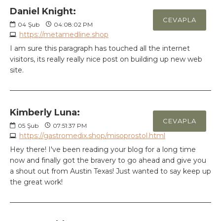
Daniel Knight:
CEVAPLA
04
Şub
04:08:02 PM
https://metamedline.shop
I am sure this paragraph has touched all the internet
visitors, its really really nice post on building up new web
site.
Kimberly Luna:
CEVAPLA
05
Şub
07:51:37 PM
https://gastromedix.shop/misoprostol.html
Hey there! I've been reading your blog for a long time
now and finally got the bravery to go ahead and give you
a shout out from Austin Texas! Just wanted to say keep up
the great work!