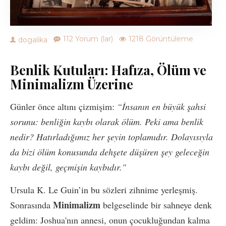
112 Yorum (lar)
1218 Görüntüleme
dogalika
Benlik Kutuları: Hafıza, Ölüm ve
Minimalizm Üzerine
Günler önce altını çizmişim:
“İnsanın en büyük şahsi
sorunu: benliğin kaybı olarak ölüm. Peki ama benlik
nedir? Hatırladığımız her şeyin toplamıdır. Dolayısıyla
da bizi ölüm konusunda dehşete düşüren şey geleceğin
kaybı değil, geçmişin kaybıdır."
Ursula K. Le Guin’in bu sözleri zihnime yerleşmiş.
Minimalizm
Sonrasında
belgeselinde bir sahneye denk
geldim: Joshua'nın annesi, onun çocukluğundan kalma