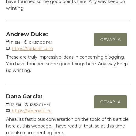
have touched some good points here. Any way keep up
wrinting.
Andrew Duke:
CEVAPLA
11
Eki
04:57:00 PM
https://tadalah.com
These are truly impressive ideas in concerning blogging.
You have touched some good things here. Any way keep
up wrinting.
Dana Garcia:
CEVAPLA
12
Eki
12:52:01 AM
https://sildenafiil.cc
Ahaa, its fastidious conversation on the topic of this article
here at this webpage, I have read all that, so at this time
me also commenting here.