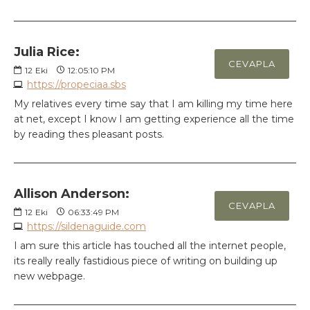
Julia Rice:
CEVAPLA
12
Eki
12:05:10 PM
https://propeciaa.sbs
My relatives every time say that I am killing my time here
at net, except I know I am getting experience all the time
by reading thes pleasant posts.
Allison Anderson:
CEVAPLA
12
Eki
06:33:49 PM
https://sildenaguide.com
I am sure this article has touched all the internet people,
its really really fastidious piece of writing on building up
new webpage.