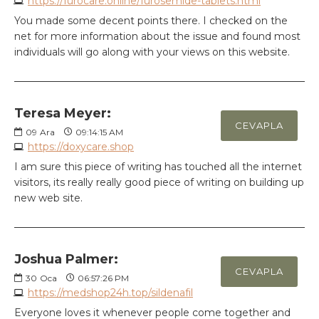
https://furocare.online/furosemide-tablets.html
You made some decent points there. I checked on the
net for more information about the issue and found most
individuals will go along with your views on this website.
Teresa Meyer:
CEVAPLA
09
Ara
09:14:15 AM
https://doxycare.shop
I am sure this piece of writing has touched all the internet
visitors, its really really good piece of writing on building up
new web site.
Joshua Palmer:
CEVAPLA
30
Oca
06:57:26 PM
https://medshop24h.top/sildenafil
Everyone loves it whenever people come together and