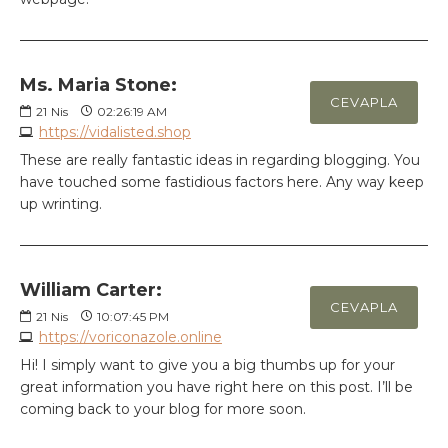
Ms. Maria Stone:
CEVAPLA
21
Nis
02:26:19 AM
https://vidalisted.shop
These are really fantastic ideas in regarding blogging. You
have touched some fastidious factors here. Any way keep
up wrinting.
William Carter:
CEVAPLA
21
Nis
10:07:45 PM
https://voriconazole.online
Hi! I simply want to give you a big thumbs up for your
great information you have right here on this post. I’ll be
coming back to your blog for more soon.