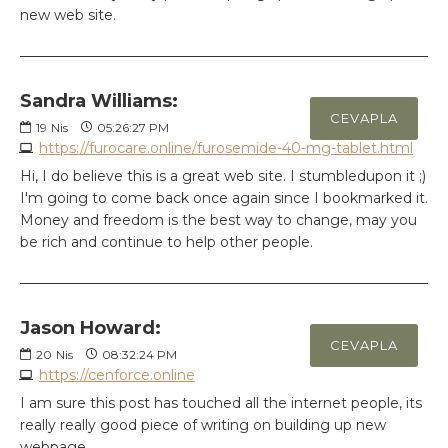
new web site.
Sandra Williams:
CEVAPLA
19
Nis
05:26:27 PM
https://furocare.online/furosemide-40-mg-tablet.html
Hi, I do believe this is a great web site. I stumbledupon it ;)
I'm going to come back once again since I bookmarked it.
Money and freedom is the best way to change, may you
be rich and continue to help other people.
Jason Howard:
CEVAPLA
20
Nis
08:32:24 PM
https://cenforce.online
I am sure this post has touched all the internet people, its
really really good piece of writing on building up new
webpage.