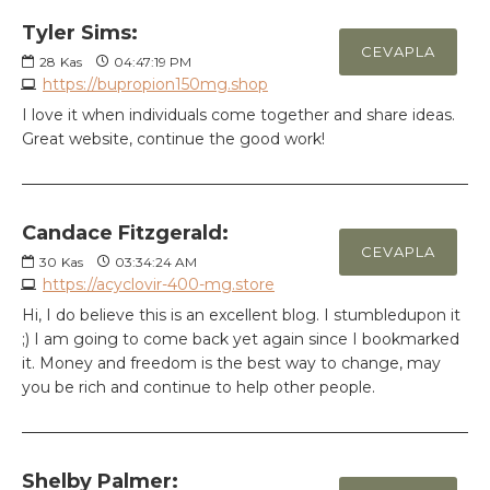
Tyler Sims:
CEVAPLA
28
Kas
04:47:19 PM
https://bupropion150mg.shop
I love it when individuals come together and share ideas.
Great website, continue the good work!
Candace Fitzgerald:
CEVAPLA
30
Kas
03:34:24 AM
https://acyclovir-400-mg.store
Hi, I do believe this is an excellent blog. I stumbledupon it
;) I am going to come back yet again since I bookmarked
it. Money and freedom is the best way to change, may
you be rich and continue to help other people.
Shelby Palmer: