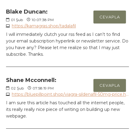
Blake Duncan:
CEVAPLA
01
Şub
10:07:38 PM
https://kamagras.shop/tadalafil
I will immediately clutch your rss feed as I can’t to find
your email subscription hyperlink or newsletter service. Do
you have any? Please let me realize so that I may just
subscribe. Thanks.
Shane Mcconnell:
CEVAPLA
02
Şub
07:58:19 PM
https://bluepillpoint.shop/viagra-sildenafil-50mg-price.html
I am sure this article has touched all the internet people,
its really really nice piece of writing on building up new
webpage.