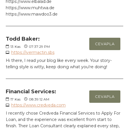
https://www.elbalad.de
https://www.muhtwa.de
https://www.mawdoo3.de
Todd Baker:
CEVAPLA
13
Kas
07:37:29 PM
https://ivermactin.sbs
Hi there, I read your blog like every week. Your story-
telling style is witty, keep doing what you're doing!
Financial Services:
CEVAPLA
17
Kas
08:39:12 AM
https://www.credveda.com
I recently chose Credveda Financial Services to Apply For
Loan, and the experience was excellent from start to
finish. Their Loan Consultant clearly explained every step,