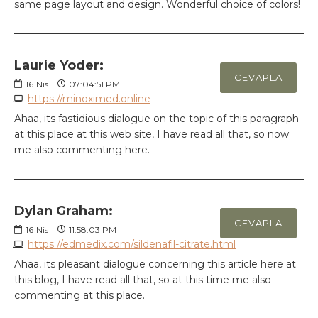
same page layout and design. Wonderful choice of colors!
Laurie Yoder:
CEVAPLA
16
Nis
07:04:51 PM
https://minoximed.online
Ahaa, its fastidious dialogue on the topic of this paragraph
at this place at this web site, I have read all that, so now
me also commenting here.
Dylan Graham:
CEVAPLA
16
Nis
11:58:03 PM
https://edmedix.com/sildenafil-citrate.html
Ahaa, its pleasant dialogue concerning this article here at
this blog, I have read all that, so at this time me also
commenting at this place.