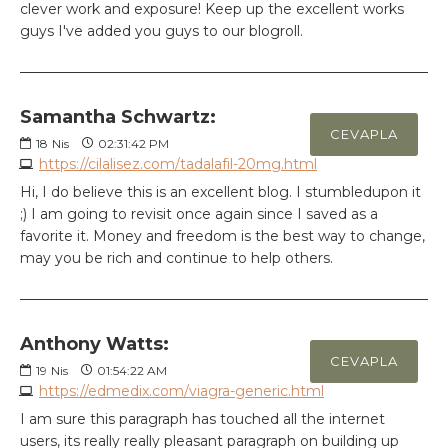
clever work and exposure! Keep up the excellent works
guys I've added you guys to our blogroll.
Samantha Schwartz:
CEVAPLA
18
Nis
02:31:42 PM
https://cilalisez.com/tadalafil-20mg.html
Hi, I do believe this is an excellent blog. I stumbledupon it
;) I am going to revisit once again since I saved as a
favorite it. Money and freedom is the best way to change,
may you be rich and continue to help others.
Anthony Watts:
CEVAPLA
19
Nis
01:54:22 AM
https://edmedix.com/viagra-generic.html
I am sure this paragraph has touched all the internet
users, its really really pleasant paragraph on building up