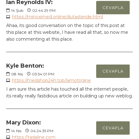
Ian Reynolds IV:
CEVAPLA
14
Şub
02:44:29 PM
https://minoximed.online/dutasteride.html
Ahaa, its good conversation on the topic of this post at
this place at this website, I have read all that, so now me
also commenting at this place.
Kyle Benton:
CEVAPLA
08
Nis
03:54:01 PM
https://medshop24h.top/lamotrigine
I am sure this article has touched all the internet people,
its really really fastidious article on building up new weblog.
Mary Dixon:
CEVAPLA
14
Nis
04:24:35 PM
https://tadaline.com