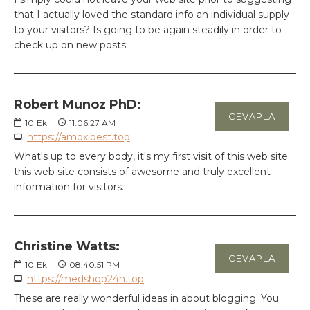
that I actually loved the standard info an individual supply
to your visitors? Is going to be again steadily in order to
check up on new posts
Robert Munoz PhD:
CEVAPLA
10
Eki
11:06:27 AM
https://amoxibest.top
What's up to every body, it's my first visit of this web site;
this web site consists of awesome and truly excellent
information for visitors.
Christine Watts:
CEVAPLA
10
Eki
08:40:51 PM
https://medshop24h.top
These are really wonderful ideas in about blogging. You