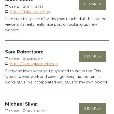
CEVAPLA
06
Kas
11:14:42 PM
https://sildenawin.shop
I am sure this piece of writing has touched all the internet
viewers, its really really nice post on building up new
website.
Sara Robertson:
CEVAPLA
07
Kas
10:15:56 AM
https://kamagradirect.shop
Everyone loves what you guys tend to be up too. This
type of clever work and coverage! Keep up the terrific
works guys I've incorporated you guys to my own blogroll.
Michael Silva:
CEVAPLA
09
Kas
01:20:02 PM