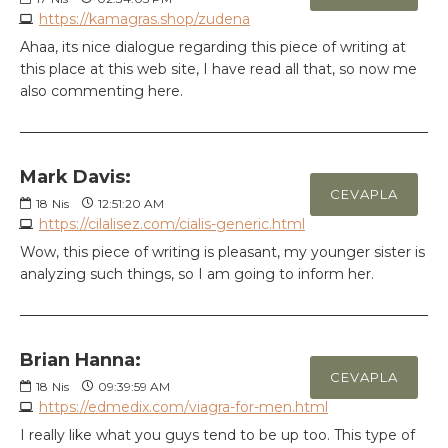
https://kamagras.shop/zudena
Ahaa, its nice dialogue regarding this piece of writing at
this place at this web site, I have read all that, so now me
also commenting here.
Mark Davis:
CEVAPLA
18
Nis
12:51:20 AM
https://cilalisez.com/cialis-generic.html
Wow, this piece of writing is pleasant, my younger sister is
analyzing such things, so I am going to inform her.
Brian Hanna:
CEVAPLA
18
Nis
09:39:59 AM
https://edmedix.com/viagra-for-men.html
I really like what you guys tend to be up too. This type of