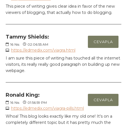
This piece of writing gives clear idea in favor of the new
viewers of blogging, that actually how to do blogging.
Tammy Shields:
CEVAPLA
16
Nis
02:06:55 AM
https://edmedix.com/viagra.html
I am sure this piece of writing has touched all the internet
visitors, its really really good paragraph on building up new
webpage.
Ronald King:
CEVAPLA
16
Nis
01:56:59 PM
https://edmedix.com/viagra-pills.html
Whoa! This blog looks exactly like my old one! It's on a
completely different topic but it has pretty much the