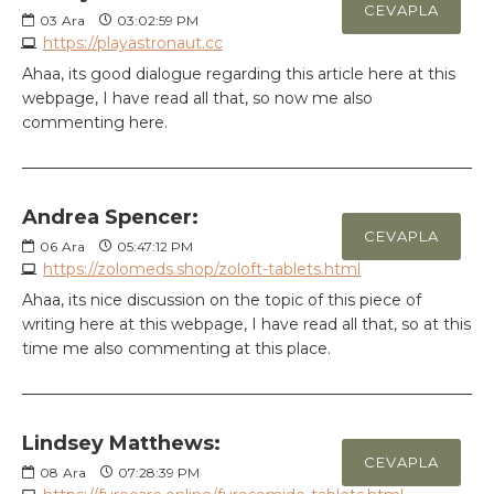
CEVAPLA
03
Ara
03:02:59 PM
https://playastronaut.cc
Ahaa, its good dialogue regarding this article here at this
webpage, I have read all that, so now me also
commenting here.
Andrea Spencer:
CEVAPLA
06
Ara
05:47:12 PM
https://zolomeds.shop/zoloft-tablets.html
Ahaa, its nice discussion on the topic of this piece of
writing here at this webpage, I have read all that, so at this
time me also commenting at this place.
Lindsey Matthews:
CEVAPLA
08
Ara
07:28:39 PM