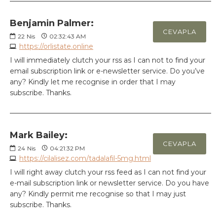
Benjamin Palmer:
CEVAPLA
22
Nis
02:32:43 AM
https://orlistate.online
I will immediately clutch your rss as I can not to find your
email subscription link or e-newsletter service. Do you’ve
any? Kindly let me recognise in order that I may
subscribe. Thanks.
Mark Bailey:
CEVAPLA
24
Nis
04:21:32 PM
https://cilalisez.com/tadalafil-5mg.html
I will right away clutch your rss feed as I can not find your
e-mail subscription link or newsletter service. Do you have
any? Kindly permit me recognise so that I may just
subscribe. Thanks.