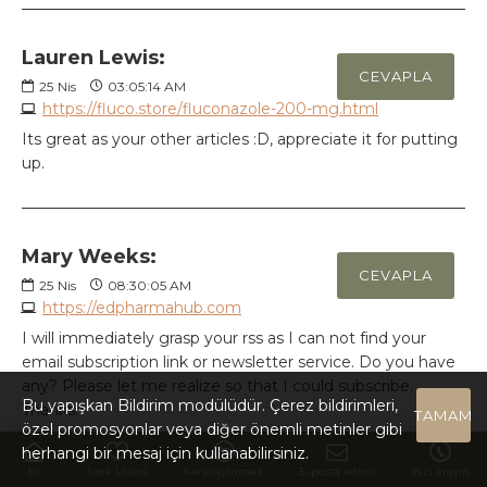
Lauren Lewis:
CEVAPLA
25
Nis
03:05:14 AM
https://fluco.store/fluconazole-200-mg.html
Its great as your other articles :D, appreciate it for putting
up.
Mary Weeks:
CEVAPLA
25
Nis
08:30:05 AM
https://edpharmahub.com
I will immediately grasp your rss as I can not find your
email subscription link or newsletter service. Do you have
any? Please let me realize so that I could subscribe.
Bu yapışkan Bildirim modülüdür. Çerez bildirimleri,
Thanks.
TAMAM
özel promosyonlar veya diğer önemli metinler gibi
herhangi bir mesaj için kullanabilirsiniz.
Ev
İstek Listesi
Karşılaştırmak
E-posta adresi
Bizi arayın