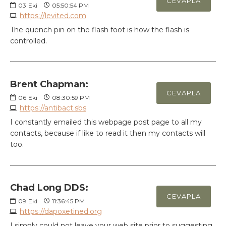
CEVAPLA
03
Eki
05:50:54 PM
https://levited.com
The quench pin on the flash foot is how the flash is
controlled.
Brent Chapman:
CEVAPLA
06
Eki
08:30:59 PM
https://antibact.sbs
I constantly emailed this webpage post page to all my
contacts, because if like to read it then my contacts will
too.
Chad Long DDS:
CEVAPLA
09
Eki
11:36:45 PM
https://dapoxetined.org
I simply could not leave your web site prior to suggesting