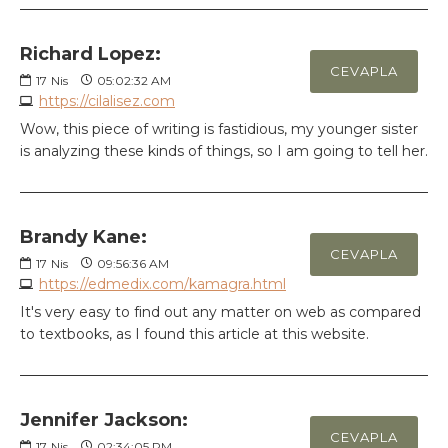
Richard Lopez:
CEVAPLA
17
Nis
05:02:32 AM
https://cilalisez.com
Wow, this piece of writing is fastidious, my younger sister
is analyzing these kinds of things, so I am going to tell her.
Brandy Kane:
CEVAPLA
17
Nis
09:56:36 AM
https://edmedix.com/kamagra.html
It's very easy to find out any matter on web as compared
to textbooks, as I found this article at this website.
Jennifer Jackson:
CEVAPLA
17
Nis
02:34:05 PM